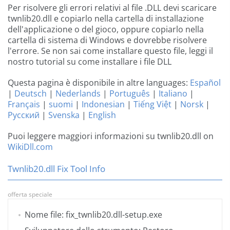
Per risolvere gli errori relativi al file .DLL devi scaricare
twnlib20.dll e copiarlo nella cartella di installazione
dell'applicazione o del gioco, oppure copiarlo nella
cartella di sistema di Windows e dovrebbe risolvere
l'errore. Se non sai come installare questo file, leggi il
nostro tutorial su come installare i file DLL
Questa pagina è disponibile in altre languages:
Español
|
Deutsch
|
Nederlands
|
Português
|
Italiano
|
Français
|
suomi
|
Indonesian
|
Tiếng Việt
|
Norsk
|
Русский
|
Svenska
|
English
Puoi leggere maggiori informazioni su twnlib20.dll on
WikiDll.com
Twnlib20.dll Fix Tool Info
offerta speciale
Nome file: fix_twnlib20.dll-setup.exe