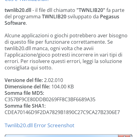
twnlib20.dll
- il file dll chiamato
"TWNLIB20"
fa parte
del programma
TWNLIB20
sviluppato da
Pegasus
Software
.
Alcune applicazioni o giochi potrebbero aver bisogno
di questo file per funzionare correttamente. Se
twnlib20.dll manca, ogni volta che avvii
l'applicazione/gioco potresti incorrere in vari tipi di
errori. Per risolvere questi errori, leggi la soluzione
consigliata qui sotto.
Versione del file:
2.02.010
Dimensione del file:
104.00 KB
Somma file MD5:
C357BF9CE80DDB0269FF8C3BF6689A35
Somma file SHA1:
CDEA70146D9F2DA7829B1890C27C9CA27B2306E7
Twnlib20.dll Error Screenshot