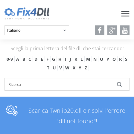
Scegli la prima lettera del file dll che stai cercando:
0-9
A
B
C
D
E
F
G
H
I
J
K
L
M
N
O
P
Q
R
S
T
U
V
W
X
Y
Z
Scarica Twnlib20.dll e risolvi l'errore
"dll not found"!