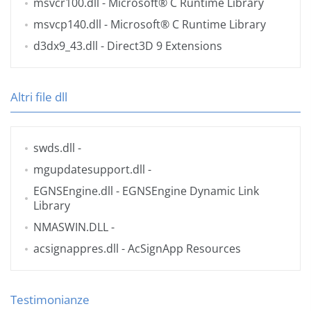
msvcr100.dll
- Microsoft® C Runtime Library
msvcp140.dll
- Microsoft® C Runtime Library
d3dx9_43.dll
- Direct3D 9 Extensions
Altri file dll
swds.dll
-
mgupdatesupport.dll
-
EGNSEngine.dll
- EGNSEngine Dynamic Link
Library
NMASWIN.DLL
-
acsignappres.dll
- AcSignApp Resources
Testimonianze