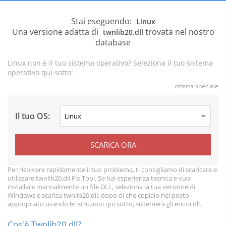
Stai eseguendo:
Linux
Una versione adatta di
trovata nel nostro
twnlib20.dll
database
Linux non è il tuo sistema operativo? Seleziona il tuo sistema
operativo qui sotto:
offerta speciale
Il tuo OS:
SCARICA ORA
Per risolvere rapidamente il tuo problema, ti consigliamo di scaricare e
utilizzare twnlib20.dll Fix Tool. Se hai esperienza tecnica e vuoi
installare manualmente un file DLL, seleziona la tua versione di
Windows e scarica twnlib20.dll, dopo di che copialo nel posto
appropriato usando le istruzioni qui sotto, sistemerà gli errori dll.
Cos'è Twnlib20.dll?