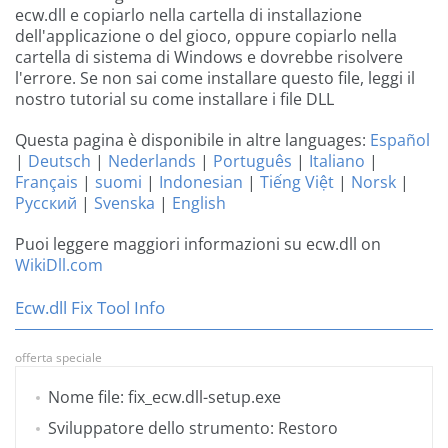
ecw.dll e copiarlo nella cartella di installazione
dell'applicazione o del gioco, oppure copiarlo nella
cartella di sistema di Windows e dovrebbe risolvere
l'errore. Se non sai come installare questo file, leggi il
nostro tutorial su come installare i file DLL
Questa pagina è disponibile in altre languages:
Español
|
Deutsch
|
Nederlands
|
Português
|
Italiano
|
Français
|
suomi
|
Indonesian
|
Tiếng Việt
|
Norsk
|
Русский
|
Svenska
|
English
Puoi leggere maggiori informazioni su ecw.dll on
WikiDll.com
Ecw.dll Fix Tool Info
offerta speciale
Nome file: fix_ecw.dll-setup.exe
Sviluppatore dello strumento: Restoro