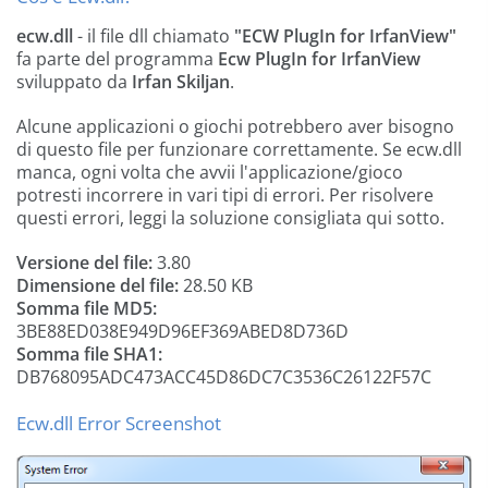
ecw.dll
- il file dll chiamato
"ECW PlugIn for IrfanView"
fa parte del programma
Ecw PlugIn for IrfanView
sviluppato da
Irfan Skiljan
.
Alcune applicazioni o giochi potrebbero aver bisogno
di questo file per funzionare correttamente. Se ecw.dll
manca, ogni volta che avvii l'applicazione/gioco
potresti incorrere in vari tipi di errori. Per risolvere
questi errori, leggi la soluzione consigliata qui sotto.
Versione del file:
3.80
Dimensione del file:
28.50 KB
Somma file MD5:
3BE88ED038E949D96EF369ABED8D736D
Somma file SHA1:
DB768095ADC473ACC45D86DC7C3536C26122F57C
Ecw.dll Error Screenshot