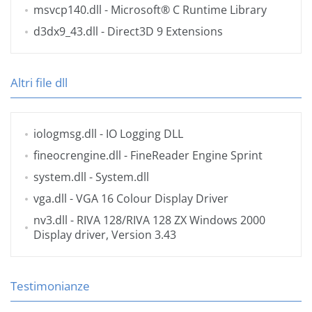
msvcp140.dll
- Microsoft® C Runtime Library
d3dx9_43.dll
- Direct3D 9 Extensions
Altri file dll
iologmsg.dll
- IO Logging DLL
fineocrengine.dll
- FineReader Engine Sprint
system.dll
- System.dll
vga.dll
- VGA 16 Colour Display Driver
nv3.dll
- RIVA 128/RIVA 128 ZX Windows 2000
Display driver, Version 3.43
Testimonianze