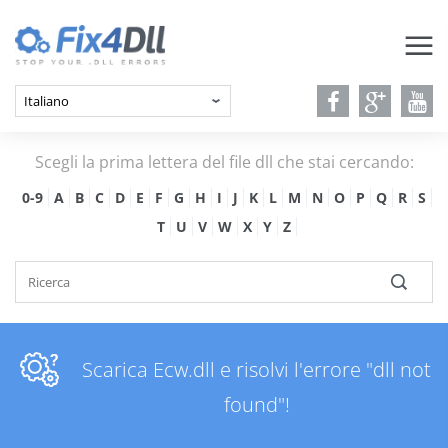
Scegli la prima lettera del file dll che stai cercando:
0-9
A
B
C
D
E
F
G
H
I
J
K
L
M
N
O
P
Q
R
S
T
U
V
W
X
Y
Z
Scarica Ecw.dll e risolvi l'errore "dll not
found"!